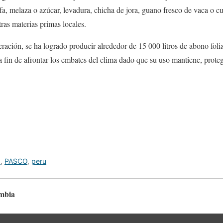
lfa, melaza o azúcar, levadura, chicha de jora, guano fresco de vaca o cu
tras materias primas locales.
ación, se ha logrado producir alrededor de 15 000 litros de abono folia
s a fin de afrontar los embates del clima dado que su uso mantiene, prot
a
,
PASCO
,
peru
ombia