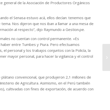
nte general de la Asociación de Productores Orgánicos
uando el Senasa estuvo acá, ellos decían: tenemos que
e tema. Nos dijeron que nos iban a llamar a una mesa de
rmación al respecto”, dijo Raymundo a Gestion.pe.
rmales no cuentan con control permanente. «Es
n haber entre Tumbes y Piura. Pero efectuamos
el personal y los trabajos conjuntos con la Policía, la
Ap
ner mayor personal, para hacer la vigilancia y el control
Ve
Pl
e plátano convencional, que produjeron 2,1 millones de
nisterio de Agricultura. Asimismo, en el Perú también
), cultivadas con fines de exportación, de acuerdo con