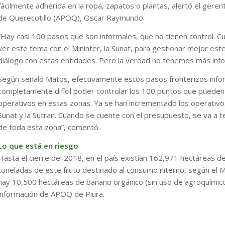
fácilmente adherida en la ropa, zapatos o plantas, alertó el gere
de Querecotillo (APOQ), Oscar Raymundo.
“Hay casi 100 pasos que son informales, que no tienen control. C
ver este tema con el Mininter, la Sunat, para gestionar mejor est
diálogo con estas entidades. Pero la verdad no tenemos más info
Según señaló Matos, efectivamente estos pasos fronterizos info
completamente difícil poder controlar los 100 puntos que puede
operativos en estas zonas. Ya se han incrementado los operativos, 
Sunat y la Sutran. Cuando se cuente con el presupuesto, se va a te
de toda esta zona”, comentó.
Lo que está en riesgo
Hasta el cierre del 2018, en el país existían 162,971 hectáreas d
toneladas de este fruto destinado al consumo interno, según el Mi
hay 10,500 hectáreas de banano orgánico (sin uso de agroquímicos
información de APOQ de Piura.