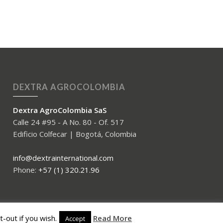
DEXTRA AGROCOLOMBIA
Dextra AgroColombia SaS
Calle 24 #95 - A No. 80 - Of. 517
Edificio Colfecar | Bogotá, Colombia
info@dextrainternational.com
Phone:
+57 (1) 320.21.96
-out if you wish.
Read More
Accept
GDPR – Privacy – Terms and Conditions