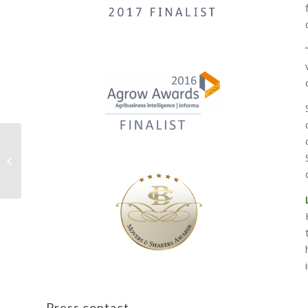
El ICA presenta su oferta
institucional en Expo Agrofuturo
2019
Press contact