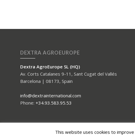
DEXTRA AGROEUROPE
Dextra AgroEurope SL (HQ)
Av. Corts Catalanes 9-11, Sant Cugat del Vallés
Barcelona | 08173, Spain
info@dextrainternational.com
Phone:
+34.93.583.95.53
This website uses cookies to improve y
© 2018 - Dextra International. Leading crop protection consultancy gro