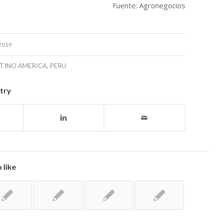
Fuente: Agronegocios
2019
ATINO AMERICA
,
PERU
ntry
 like