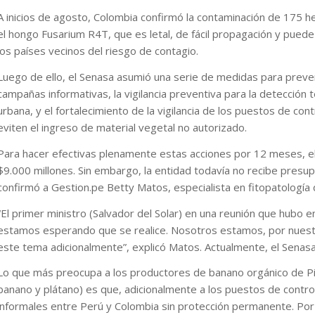
A inicios de agosto, Colombia confirmó la contaminación de 175 he
el hongo Fusarium R4T, que es letal, de fácil propagación y puede
los países vecinos del riesgo de contagio.
Luego de ello, el Senasa asumió una serie de medidas para preve
campañas informativas, la vigilancia preventiva para la detección
urbana, y el fortalecimiento de la vigilancia de los puestos de co
eviten el ingreso de material vegetal no autorizado.
Para hacer efectivas plenamente estas acciones por 12 meses, e
$9.000 millones. Sin embargo, la entidad todavía no recibe presu
confirmó a Gestion.pe Betty Matos, especialista en fitopatología 
“El primer ministro (Salvador del Solar) en una reunión que hubo e
estamos esperando que se realice. Nosotros estamos, por nuestr
este tema adicionalmente”, explicó Matos. Actualmente, el Senasa
Lo que más preocupa a los productores de banano orgánico de Piu
banano y plátano) es que, adicionalmente a los puestos de contro
informales entre Perú y Colombia sin protección permanente. Por el