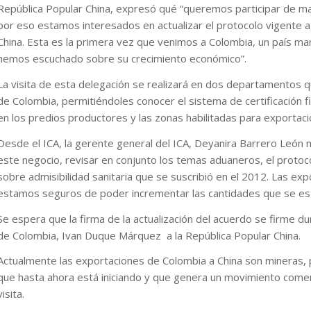
República Popular China, expresó qué “queremos participar de m
por eso estamos interesados en actualizar el protocolo vigente
China. Esta es la primera vez que venimos a Colombia, un país ma
hemos escuchado sobre su crecimiento económico”.
La visita de esta delegación se realizará en dos departamentos 
de Colombia, permitiéndoles conocer el sistema de certificación f
en los predios productores y las zonas habilitadas para exportació
Desde el ICA, la gerente general del ICA, Deyanira Barrero León
este negocio, revisar en conjunto los temas aduaneros, el proto
sobre admisibilidad sanitaria que se suscribió en el 2012. Las ex
estamos seguros de poder incrementar las cantidades que se está
Se espera que la firma de la actualización del acuerdo se firme d
de Colombia, Ivan Duque Márquez a la República Popular China.
Actualmente las exportaciones de Colombia a China son mineras, 
que hasta ahora está iniciando y que genera un movimiento comer
visita.