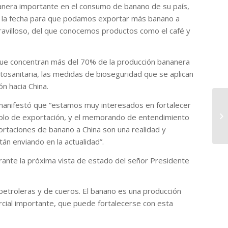
anera importante en el consumo de banano de su país,
 a la fecha para que podamos exportar más banano a
ravilloso, del que conocemos productos como el café y
que concentran más del 70% de la producción bananera
itosanitaria, las medidas de bioseguridad que se aplican
n hacia China.
 manifestó que “estamos muy interesados en fortalecer
Eq
ac
colo de exportación, y el memorando de entendimiento
cul
portaciones de banano a China son una realidad y
n enviando en la actualidad”.
urante la próxima vista de estado del señor Presidente
petroleras y de cueros. El banano es una producción
cial importante, que puede fortalecerse con esta