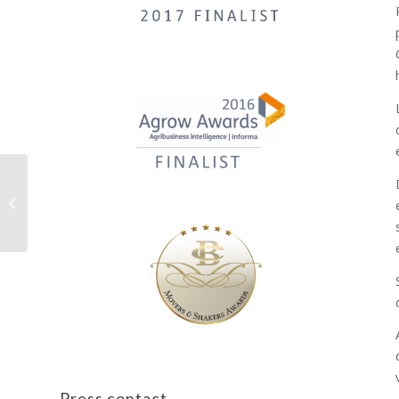
Consumidores sucreños
disfrutarán aguacate inocuo y de
calidad
Press contact