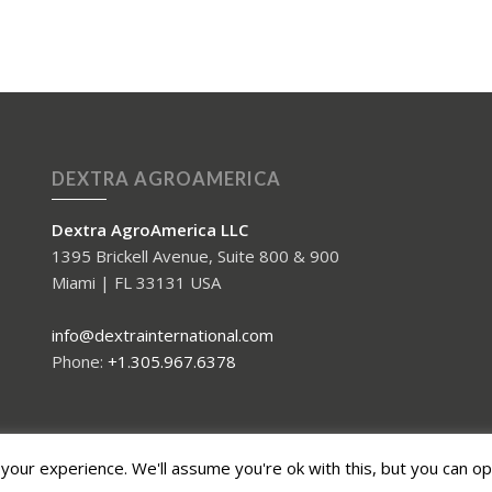
DEXTRA AGROAMERICA
Dextra AgroAmerica LLC
1395 Brickell Avenue, Suite 800 & 900
Miami | FL 33131 USA
info@dextrainternational.com
Phone:
+1.305.967.6378
our experience. We'll assume you're ok with this, but you can opt
up.