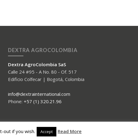
DEXTRA AGROCOLOMBIA
Dextra AgroColombia SaS
Calle 24 #95 - A No. 80 - Of. 517
Edificio Colfecar | Bogotá, Colombia
info@dextrainternational.com
Phone:
+57 (1) 320.21.96
-out if you wish.
Read More
Accept
GDPR – Privacy – Terms and Conditions