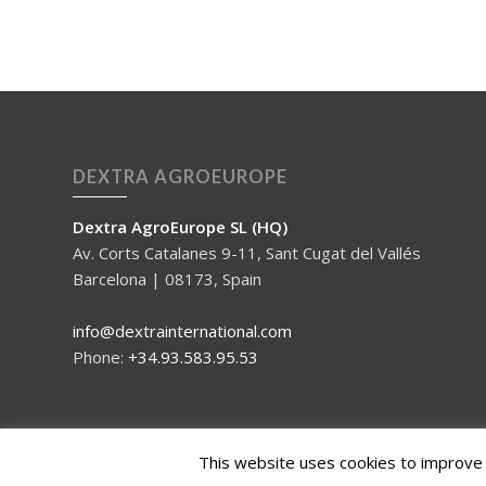
DEXTRA AGROEUROPE
Dextra AgroEurope SL (HQ)
Av. Corts Catalanes 9-11, Sant Cugat del Vallés
Barcelona | 08173, Spain
info@dextrainternational.com
Phone:
+34.93.583.95.53
This website uses cookies to improve y
© 2018 - Dextra International. Leading crop protection consultancy gro