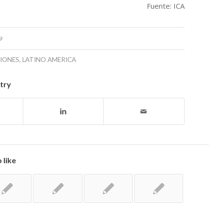
Fuente: ICA
9
IONES
,
LATINO AMERICA
ntry
 like