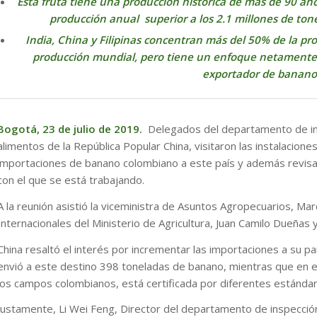
Esta fruta tiene una producción histórica de más de 90 a
producción anual superior a los 2.1 millones de ton
India, China y Filipinas concentran más del 50% de la p
producción mundial, pero tiene un enfoque netamente 
exportador de banano 
Bogotá, 23 de julio de 2019.
Delegados del departamento de ins
alimentos de la República Popular China, visitaron las instalacione
importaciones de banano colombiano a este país y además revisar
con el que se está trabajando.
A la reunión asistió la viceministra de Asuntos Agropecuarios, Ma
Internacionales del Ministerio de Agricultura, Juan Camilo Dueñas y
China resaltó el interés por incrementar las importaciones a su 
envió a este destino 398 toneladas de banano, mientras que en e
los campos colombianos, está certificada por diferentes estándare
Justamente, Li Wei Feng, Director del departamento de inspección