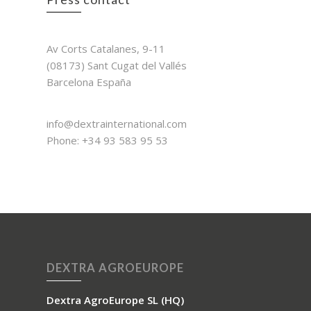
Dextra International
Av Corts Catalanes, 9-11
(08173) Sant Cugat del Vallés
Barcelona España
Contact
info@dextrainternational.com
Phone: +34 93 583 95 53
DEXTRA AGROEUROPE
Dextra AgroEurope SL (HQ)