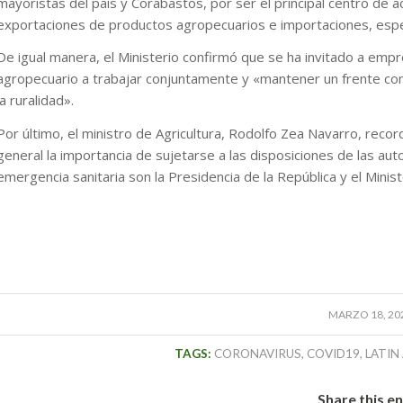
mayoristas del país y Corabastos, por ser el principal centro de 
exportaciones de productos agropecuarios e importaciones, espe
De igual manera, el Ministerio confirmó que se ha invitado a emp
agropecuario a trabajar conjuntamente y «mantener un frente comú
la ruralidad».
Por último, el ministro de Agricultura, Rodolfo Zea Navarro, recor
general la importancia de sujetarse a las disposiciones de las au
emergencia sanitaria son la Presidencia de la República y el Minist
MARZO 18, 20
TAGS:
CORONAVIRUS
,
COVID19
,
LATIN
Share this e