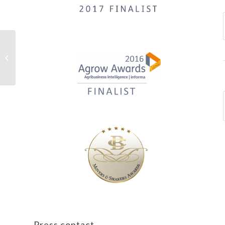
Intensificar la lucha contra el
gusano cogollero del maíz
Press contact